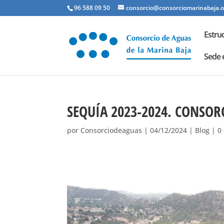
96 588 09 50
consorcio@consorciomarinabaja.o
Estru
Sede 
SEQUÍA 2023-2024. CONSOR
por
Consorciodeaguas
|
04/12/2024
|
Blog
|
0