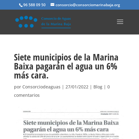
96 588 09 50
consorcio@consorciomarinabaja.org
Siete municipios de la Marina
Baixa pagarán el agua un 6%
más cara.
por
Consorciodeaguas
|
27/01/2022
|
Blog
|
0
comentarios