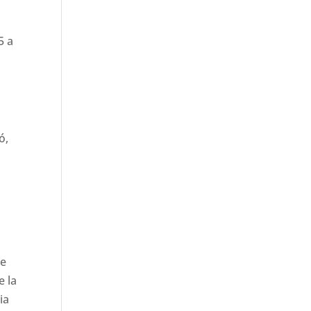
5 a
ó,
te
e la
ia