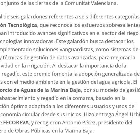
 conjunto de las tierras de la Comunitat Valenciana.
l de seis galardones referentes a seis diferentes categorías
ión Tecnológica
, que reconoce los esfuerzos sobresaliente
han introducido avances significativos en el sector del riego
ecnologías innovadoras. Este galardón busca destacar los
 implementado soluciones vanguardistas, como sistemas de
y técnicas de gestión de datos avanzadas, para mejorar la
tividad en la irrigación. Al destacar la importancia de la
l regadío, este premio fomenta la adopción generalizada de
s con el medio ambiente en la gestión del agua agrícola. El
orcio de Aguas de la Marina Baja
, por su modelo de gesti
 abastecimiento y regadío en la comarca, basado en la
ción óptima adaptada a los diferentes usuarios y usos del
 economía circular desde sus inicios. Hizo entrega Ángel Urb
de
FECOREVA
, y recogieron Antonio Pérez, presidente del
ero de Obras Públicas en la Marina Baja.