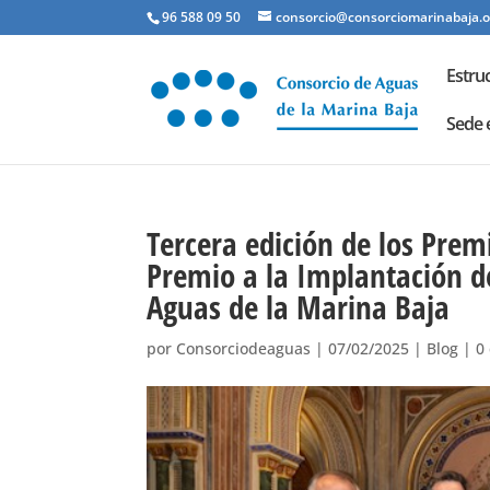
96 588 09 50
consorcio@consorciomarinabaja.o
Estru
Sede 
Tercera edición de los Pre
Premio a la Implantación d
Aguas de la Marina Baja
por
Consorciodeaguas
|
07/02/2025
|
Blog
|
0