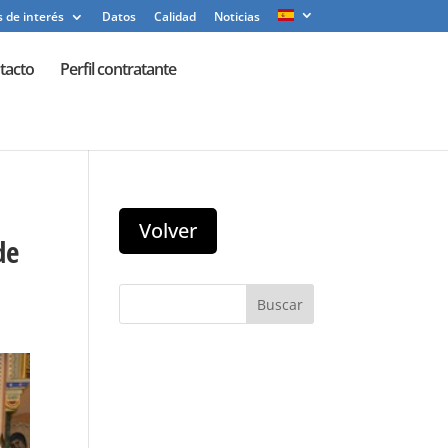
 de interés
Datos
Calidad
Noticias
tacto
Perfil contratante
de