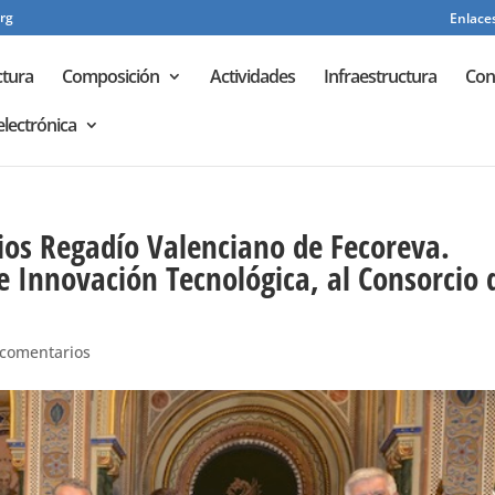
rg
Enlaces
ctura
Composición
Actividades
Infraestructura
Con
electrónica
mios Regadío Valenciano de Fecoreva.
e Innovación Tecnológica, al Consorcio 
 comentarios